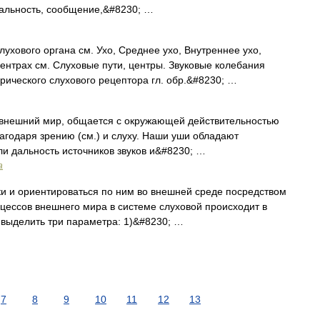
ыкальность, сообщение,&#8230; …
ухового органа см. Ухо, Среднее ухо, Внутреннее ухо,
центрах см. Слуховые пути, центры. Звуковые колебания
ического слухового рецептора гл. обр.&#8230; …
внешний мир, общается с окружающей действительностью
благодаря зрению (см.) и слуху. Наши уши обладают
ли дальность источников звуков и&#8230; …
а
и и ориентироваться по ним во внешней среде посредством
цессов внешнего мира в системе слуховой происходит в
 выделить три параметра: 1)&#8230; …
7
8
9
10
11
12
13