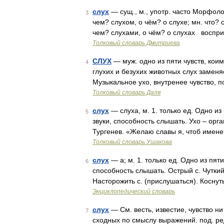
слух
— сущ., м., употр. часто Морфологи
3
чем? слухом, о чём? о слухе; мн. что? с
чем? слухами, о чём? о слухах воспр
Толковый словарь Дмитриева
СЛУХ
— муж. одно из пяти чувств, коим
4
глухих и безухих животных слух заменяе
Музыкальное ухо, внутренее чувство,
Толковый словарь Даля
слух
— слуха, м. 1. только ед. Одно и
5
звуки, способность слышать. Ухо – орга
Тургенев. «Желаю славы я, чтоб имен
Толковый словарь Ушакова
слух
— а; м. 1. только ед. Одно из пя
6
способность слышать. Острый с. Чуткий с
Насторожить с. (прислушаться). Коснуть
Энциклопедический словарь
слух
— См. весть, известие, чувство ни
7
сходных по смыслу выражений. под. ред