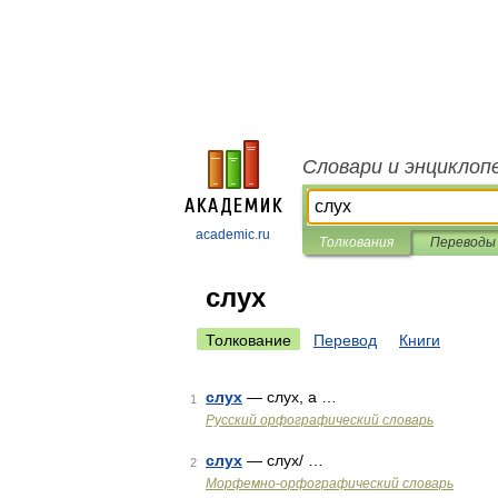
Словари и энциклоп
academic.ru
Толкования
Переводы
слух
Толкование
Перевод
Книги
слух
— слух, а …
1
Русский орфографический словарь
слух
— слух/ …
2
Морфемно-орфографический словарь