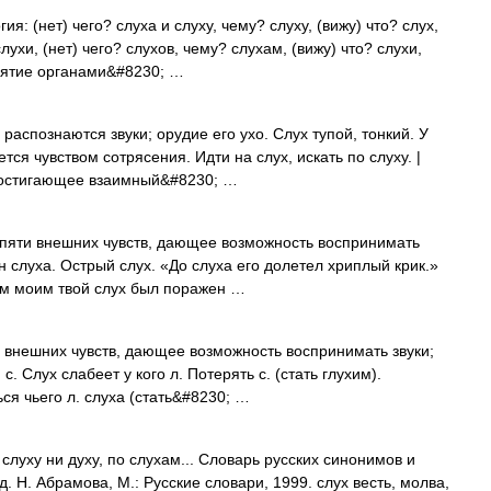
я: (нет) чего? слуха и слуху, чему? слуху, (вижу) что? слух,
лухи, (нет) чего? слухов, чему? слухам, (вижу) что? слухи,
иятие органами&#8230; …
 распознаются звуки; орудие его ухо. Слух тупой, тонкий. У
тся чувством сотрясения. Идти на слух, искать по слуху. |
 постигающее взаимный&#8230; …
з пяти внешних чувств, дающее возможность воспринимать
н слуха. Острый слух. «До слуха его долетел хриплый крик.»
ем моим твой слух был поражен …
ти внешних чувств, дающее возможность воспринимать звуки;
. Слух слабеет у кого л. Потерять с. (стать глухим).
ся чьего л. слуха (стать&#8230; …
 слуху ни духу, по слухам... Словарь русских синонимов и
. Н. Абрамова, М.: Русские словари, 1999. слух весть, молва,