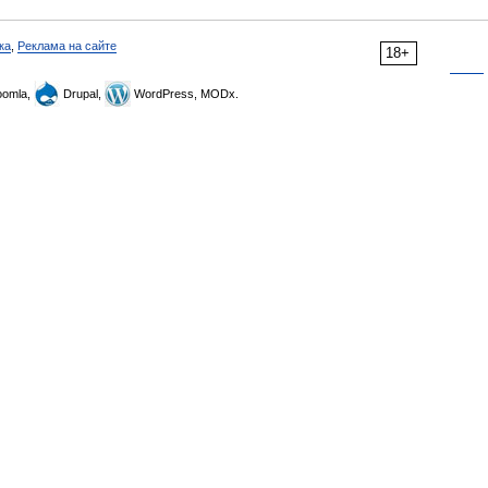
ка
,
Реклама на сайте
18+
omla,
Drupal,
WordPress, MODx.