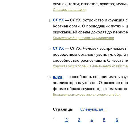
слушок; толки; известие, чувство; муз
Словарь синонимов
СЛУХ
— СЛУХ. Устройство и функция сл
8
Кортиев орган. О проводящих путях и 
окружающей среды доходят до перифер
Большая медицинская энциклопедия
СЛУХ
— СЛУХ. Человек воспринимает 
9
посредством органов чувств, гл. обр. 
способностью распознавать близость и
Краткая энциклопедия домашнего хозяйств
слух
— способность воспринимать звук
10
анализатора слухового. Отражение про
форме образа звукового, в коем можно
Большая психологическая энциклопедия
Страницы
Следующая
→
1
2
3
4
5
6